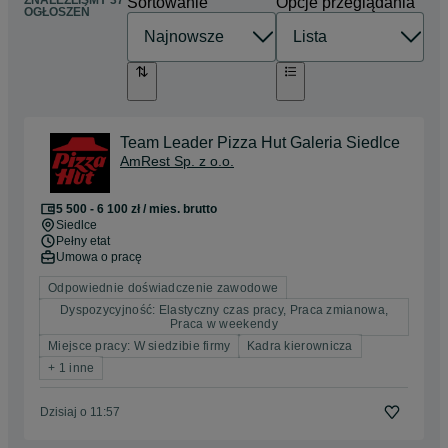
ZNALEŹLIŚMY 37
Sortowanie
Opcje przeglądania
OGŁOSZEŃ
Team Leader Pizza Hut Galeria Siedlce
AmRest Sp. z o.o.
5 500 - 6 100 zł / mies. brutto
Siedlce
Pełny etat
Umowa o pracę
Odpowiednie doświadczenie zawodowe
Dyspozycyjność: Elastyczny czas pracy, Praca zmianowa,
Praca w weekendy
Miejsce pracy: W siedzibie firmy
Kadra kierownicza
+ 1 inne
Dzisiaj o 11:57