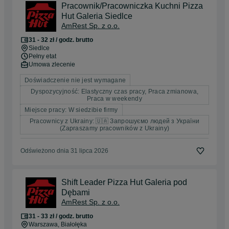
Pracownik/Pracowniczka Kuchni Pizza
Hut Galeria Siedlce
AmRest Sp. z o.o.
31 - 32 zł / godz. brutto
Siedlce
Pełny etat
Umowa zlecenie
Doświadczenie nie jest wymagane
Dyspozycyjność: Elastyczny czas pracy, Praca zmianowa,
Praca w weekendy
Miejsce pracy: W siedzibie firmy
Pracownicy z Ukrainy: 🇺🇦 Запрошуємо людей з України
(Zapraszamy pracowników z Ukrainy)
Odświeżono dnia 31 lipca 2026
Shift Leader Pizza Hut Galeria pod
Dębami
AmRest Sp. z o.o.
31 - 33 zł / godz. brutto
Warszawa
, Białołęka