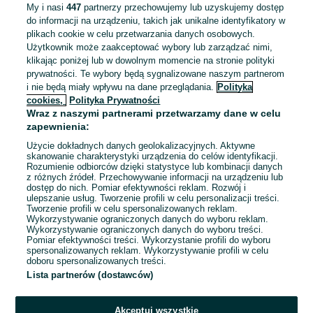
My i nasi
447
partnerzy przechowujemy lub uzyskujemy dostęp
do informacji na urządzeniu, takich jak unikalne identyfikatory w
Team Leader Pizza Hut Wrocławska
plikach cookie w celu przetwarzania danych osobowych.
AmRest Sp. z o.o.
Użytkownik może zaakceptować wybory lub zarządzać nimi,
klikając poniżej lub w dowolnym momencie na stronie polityki
prywatności. Te wybory będą sygnalizowane naszym partnerom
5 400 - 6 000 zł / mies. brutto
i nie będą miały wpływu na dane przeglądania.
Polityka
Warszawa
, Bemowo
cookies,
Polityka Prywatności
Pełny etat
Wraz z naszymi partnerami przetwarzamy dane w celu
Umowa o pracę
zapewnienia:
Odpowiednie doświadczenie zawodowe
Użycie dokładnych danych geolokalizacyjnych. Aktywne
Dyspozycyjność: Elastyczny czas pracy, Praca zmianowa,
skanowanie charakterystyki urządzenia do celów identyfikacji.
Praca w weekendy
Rozumienie odbiorców dzięki statystyce lub kombinacji danych
Miejsce pracy: W siedzibie firmy
Kadra kierownicza
z różnych źródeł. Przechowywanie informacji na urządzeniu lub
dostęp do nich. Pomiar efektywności reklam. Rozwój i
+ 1 inne
ulepszanie usług. Tworzenie profili w celu personalizacji treści.
Tworzenie profili w celu spersonalizowanych reklam.
Wykorzystywanie ograniczonych danych do wyboru reklam.
Odświeżono dnia 27 lipca 2026
Wykorzystywanie ograniczonych danych do wyboru treści.
Pomiar efektywności treści. Wykorzystanie profili do wyboru
spersonalizowanych reklam. Wykorzystywanie profili w celu
doboru spersonalizowanych treści.
Lista partnerów (dostawców)
1
2
3
4
Akceptuj wszystkie